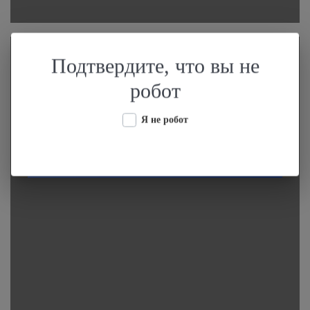
Подтвердите, что вы не
Масляная центрифуга Shuke TD-5A для
робот
предприятия по переработке
подсолнечника
Я не робот
Подробнее