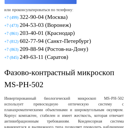
или проконсультироваться по телефону:
322-90-04
(Москва)
+7 (499)
204-53-03
(Воронеж)
+7 (473)
203-40-01
(Краснодар)
+7 (861)
602-77-94
(Санкт-Петербург)
+7 (812)
209-88-94
(Ростов-на-Дону)
+7 (863)
249-63-11
(Саратов)
+7 (845)
Фазово-контрастный микроскоп
MS-PH-502
Инвертированный биологический микроскоп MS-PH-502
использует превосходную оптическую систему с
планахроматическими объективами и широкоугольным окуляром.
Корпус компактен, стабилен и имеет жесткость, которая отвечает
антивибрационным требованиям. Конденсорная система
качающегося и выдвижного типа позволяет проводить наблюдение