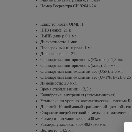
Минимальная нагрузка 0,1 грамм.
Номер Госреестра СИ 92641-24.
Класс точности OIML: I.
НПВ (макс): 21 г.
НмПВ (мин): 0,1 мг.
Дискретность: 1 мкг.
Проверочный интервал: 1 мг.
Диапазон тары: -21 г.
Стандартная повторяемость (5% макс): 1,3 мкг.
Стандартная повторяемость (макс): 3,5 мкг.
Стандартный минимальный вес (USP): 2,6 мг.
Стандартный минимальный вес (U=1%, k=2): 0,26 
Линейность: ±9 мкг.
Время стабилизации: ~ 3,5 с.
Калибровка: внутренняя (автоматическая).
Установка по уровню: автоматическая – система Ref
Дисплей: 10-дюймовый графический цветной сенс
Открытие дверей весовой камеры: автоматическое.
Размер и вид чаши весов: ø30 мм.
Размеры упаковки: 750×492×595 мм.
Вес нетто: 14,5 кг.