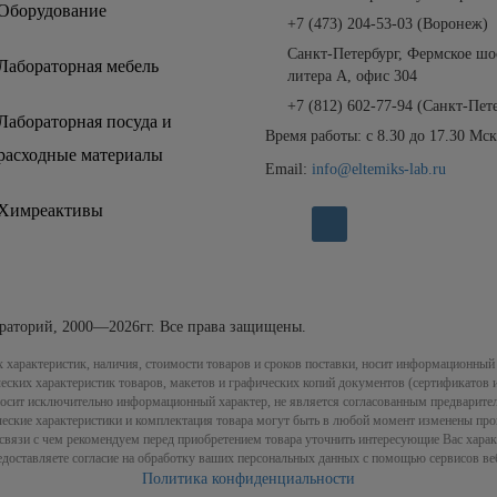
Оборудование
+7 (473) 204-53-03
(Воронеж)
Санкт-Петербург, Фермское шос
Лабораторная мебель
литера А, офис 304
+7 (812)
602-77-94
(Санкт-Пете
Лабораторная посуда и
Время работы: с 8.30 до 17.30 Мск
расходные материалы
Email:
info@eltemiks-lab.ru
Химреактивы
раторий, 2000—2026гг. Все права защищены.
 характеристик, наличия, стоимости товаров и сроков поставки, носит информационный 
ких характеристик товаров, макетов и графических копий документов (сертификатов и 
) носит исключительно информационный характер, не является согласованным предварител
еские характеристики и комплектация товара могут быть в любой момент изменены про
в связи с чем рекомендуем перед приобретением товара уточнить интересующие Вас харак
редоставляете согласие на обработку ваших персональных данных с помощью сервисов ве
Политика конфиденциальности