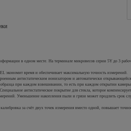
ИКИ
формации в одном месте. На терминале микровесов серии 5Y до 3 рабочи
EL экономит время и обеспечивает максимальную точность измерений.
строенным антистатическим ионизатором и автоматически открывающейс
д образца при каждом взвешивании, то есть при каждом открытии камер
 Специальное антистатическое покрытие для стекла, которое компенсируе
мерений. Уменьшение накопления пыли и грязи может продлить срок сл
калибровка за счёт двух точек измерения вместо одной, повышает точно