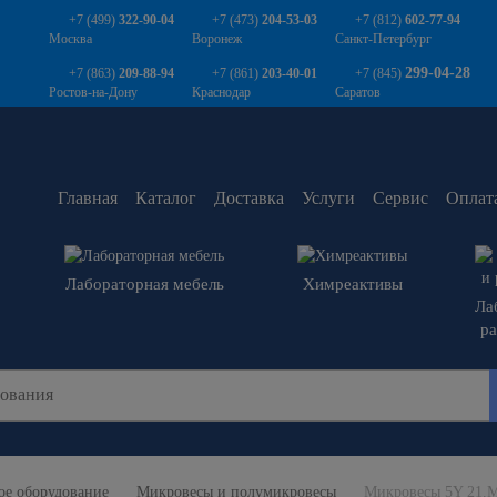
+7 (499)
322-90-04
+7 (473)
204-53-03
+7 (812)
602-77-94
Москва
Воронеж
Санкт-Петербург
299-04-28
+7 (863)
209-88-94
+7 (861)
203-40-01
+7 (845)
Ростов-на-Дону
Краснодар
Саратов
Главная
Каталог
Доставка
Услуги
Сервис
Оплат
Лабораторная мебель
Химреактивы
Ла
р
ое оборудование
Микровесы и полумикровесы
Микровесы 5Y 21.