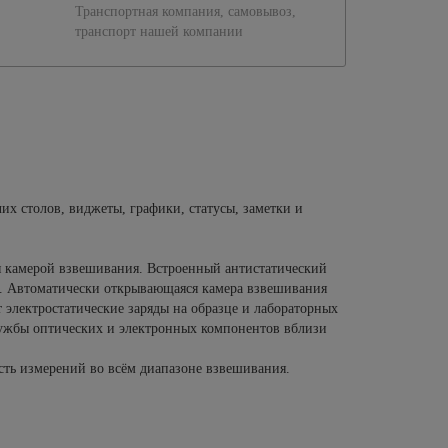
Транспортная компания, самовывоз,
транспорт нашей компании
х столов, виджеты, графики, статусы, заметки и
я камерой взвешивания. Встроенный антистатический
ы. Автоматически открывающаяся камера взвешивания
т электростатические заряды на образце и лабораторных
ужбы оптических и электронных компонентов вблизи
сть измерений во всём диапазоне взвешивания.