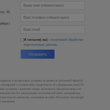
се, 30,
рбург)
Я согласен(-на)
с политикой обработки
персональных данных
.
характер и ни при каких условиях не является публичной офертой,
деклараций о соответствии, свидетельств об утверждении типа СИ,
ьно условием о качестве товара, не является обязательством и не
изводителем без уведомления пользователей сайта, внешний вид
теристики по контактам, указанным на сайте. Используя настоящий
б-аналитики