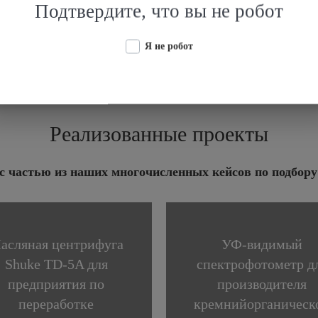
Подтвердите, что вы не робот
(COM3), HDMI, Ethernet, Wi-Fi, точка доступа.
Я не робот
Реализованные проекты
с частью из наших многочисленных кейсов по подбору
асляная центрифуга
УФ-видимый
Shuke TD-5A для
спектрофотометр д
предприятия по
производителя
переработке
кремнийорганическ