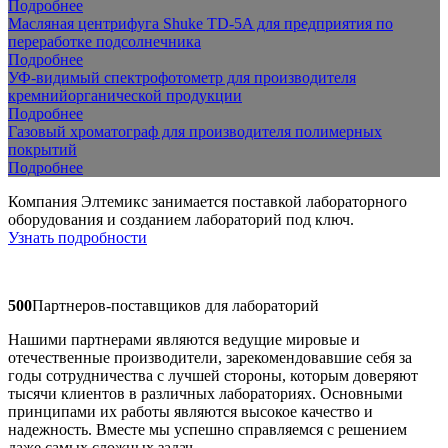
Подробнее
Масляная центрифуга Shuke TD-5A для предприятия по
переработке подсолнечника
Подробнее
УФ-видимый спектрофотометр для производителя
кремнийорганической продукции
Подробнее
Газовый хроматограф для производителя полимерных
покрытий
Подробнее
Компания Элтемикс занимается поставкой лабораторного
оборудования и созданием лабораторий под ключ.
Узнать подробности
500
Партнеров-поставщиков для лабораторий
Нашими партнерами являются ведущие мировые и
отечественные производители, зарекомендовавшие себя за
годы сотрудничества с лучшей стороны, которым доверяют
тысячи клиентов в различных лабораториях. Основными
принципами их работы являются высокое качество и
надежность. Вместе мы успешно справляемся с решением
даже самых сложных задач.