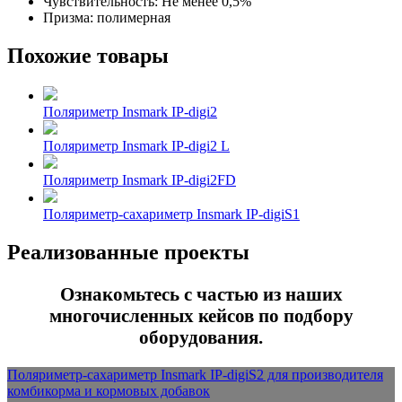
Чувствительность: Не менее 0,5%
Призма: полимерная
Похожие товары
Поляриметр Insmark IP-digi2
Поляриметр Insmark IP-digi2 L
Поляриметр Insmark IP-digi2FD
Поляриметр-сахариметр Insmark IP-digiS1
Реализованные проекты
Ознакомьтесь с частью из наших
многочисленных кейсов по подбору
оборудования.
Поляриметр-сахариметр Insmark IP-digiS2 для производителя
комбикорма и кормовых добавок