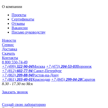
О компании
Проекты
Сертификаты
Отзывы
Вакансии
Письмо руководству
Новости
Сервис
Доставка
Скачать
Контакты
8 800 550-74-49
+7 (499)
322-90-04
Москва
+7 (473)
204-53-03
Воронеж
+7 (812)
602-77-94
Санкт-Петербург
+7 (863)
209-88-94
Ростов-на-Дону
+7 (861)
203-40-01
Краснодар
+7 (845)
299-04-28
Саратов
8.30 - 17.30 по Мск
Заказать звонок
Создай свою лабораторию