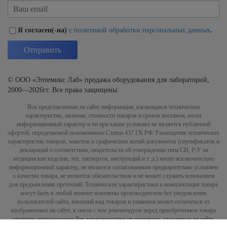
Я согласен(-на)
с политикой обработки персональных данных
.
© ООО «Элтемикс Лаб» продажа оборудования для лабораторий,
2000—2026гг. Все права защищены.
Вся представленная на сайте информация, касающаяся технических
характеристик, наличия, стоимости товаров и сроков поставки, носит
информационный характер и ни при каких условиях не является публичной
офертой, определяемой положениями Статьи 437 ГК РФ. Размещение технических
характеристик товаров, макетов и графических копий документов (сертификатов и
деклараций о соответствии, свидетельств об утверждении типа СИ, Р/У на
медицинские изделия, тех. паспортов, инструкций и т. д.) носит исключительно
информационный характер, не является согласованным предварительно условием
о качестве товара, не является обязательством и не может служить основанием
для предъявления претензий. Технические характеристики и комплектация товара
могут быть в любой момент изменены производителем без уведомления
пользователей сайта, внешний вид товаров и упаковки может отличаться от
изображенных на сайте, в связи с чем рекомендуем перед приобретением товара
уточнить интересующие Вас характеристики по контактам, указанным на сайте.