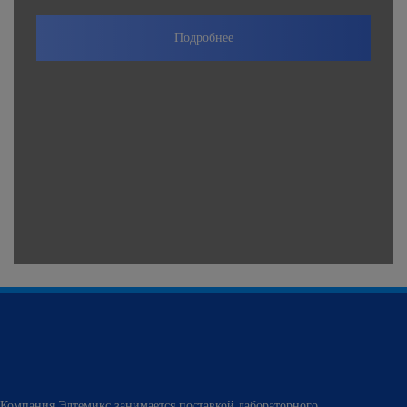
Подробнее
Компания Элтемикс занимается поставкой лабораторного